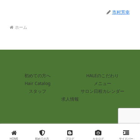
市村芳幸
ホーム
初めての方へ
HALEのこだわり
Hair Catalog
メニュー
スタッフ
サロン日程カレンダー
求人情報
© 2020 木更津にある大人の為の美容室 HALE ( ハレ ).
HOME
初めての方
ブログ
カタログ
サイドバー